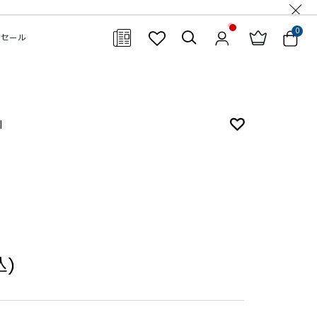
0
セール
閉じる
l
込)