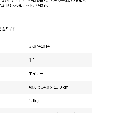
キズが目立ちにくい特徴を持ち、バッグ全体のフォルム
正な曲線のシルエットが特徴的。
タルパーツ、根革、ファスナー引手など、丸みを帯びた
やかにラウンドしたトートバッグ。
ルな外観に表情をプラスしています。
用し、美しい革の表情を最大限に生かしたシンプルなデ
収納を始めとするビジネスツールを効率的に収納できるブ
ッグが展開されています。
肩に掛けてもストレスを感じません。
持込ガイド
ルダーやボディバッグもあり、コンパクトで多彩なポケ
グがせり上がっており、アクセントになっています。
設計。
豊富で、ビジネスからカジュアルまで、あらゆるシーン
GK8*41014
牛革
ネイビー
40.0 x 34.0 x 13.0
cm
1.1
kg