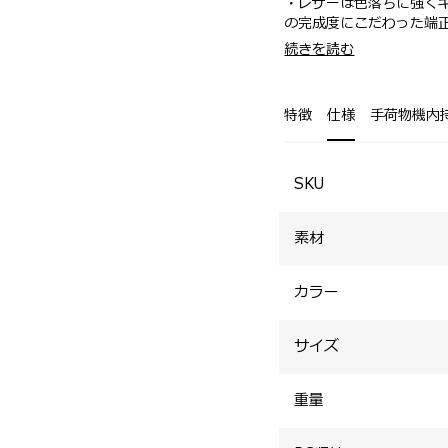
・レザーは色落ちに強く
の完成度にこだわった端
・ハンドルから根元のメ
・ A4サイズ対応のゆる
続きを読む
形状で統一され、シンプ
・ 革を接ぐことなく使
・ビジネス向けにはPC
ザインが特長。
リーフケースやトートバ
・ 革が柔らかいため、
特徴
仕様
手荷物機内
・オフの日に向けたショ
・ 底面両端はパイピン
ットが付属した機能的な
・カラーバリエーション
で活躍します。
SKU
素材
カラー
サイズ
重量