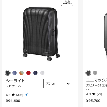
ユニマック
シーライト
75 cm
スピナー69 エ
スピナー75
ル
4.0
(22)
4.6
(393)
¥94,600
¥95,700