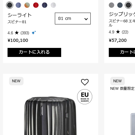
ジップリッ
シーライト
81 cm
スピナー68 エ
スピナー81
ル
4.9
(22)
4.6
(393)
¥100,100
¥57,200
カートに入れる
カート
NEW
NEW
NEW 数量限定