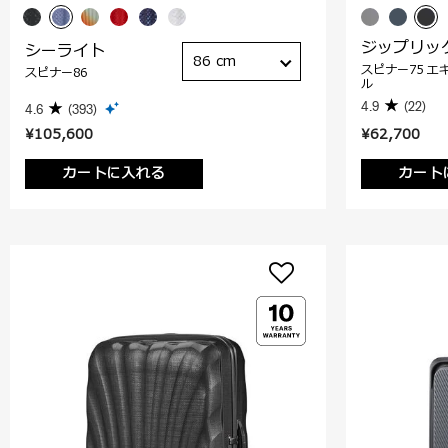
ジップリッ
シーライト
86 cm
スピナー75 エ
スピナー86
ル
4.9
(22)
4.6
(393)
¥105,600
¥62,700
カートに入れる
カート