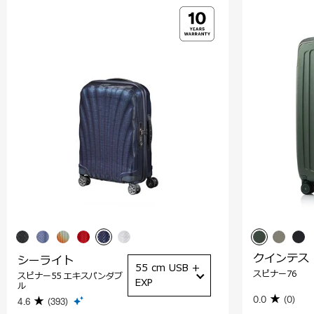
クインテス
シーライト
55 cm USB +
スピナー76
スピナー55 エキスパンダブ
EXP
ル
0.0
(0)
4.6
(393)