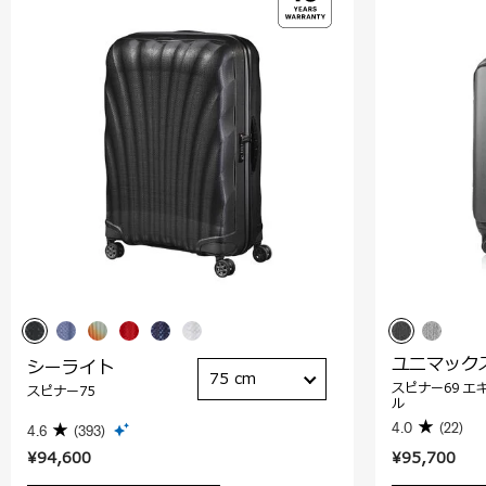
ユニマック
シーライト
75 cm
スピナー69 エ
スピナー75
ル
4.0
(22)
4.6
(393)
¥94,600
¥95,700