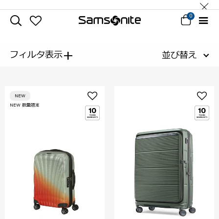
0
+
フィルタ表示
並び替え
NEW
NEW 数量限定