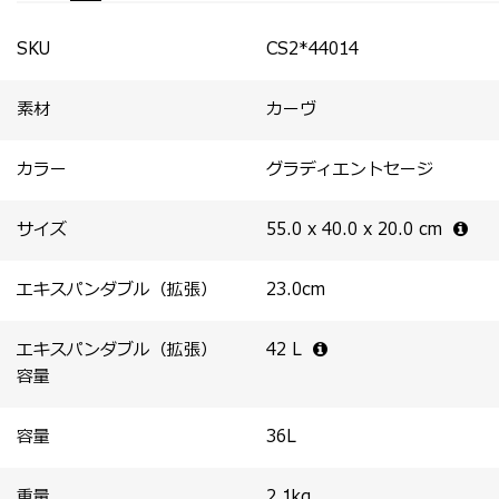
・本体には衝撃耐性と軽量性を兼ね備えた革新的素材
能を搭載。
Curv®（カーヴ）を採用。
・内装ライニングには再生素材を採用。
SKU
CS2*44014
素材
カーヴ
カラー
グラディエントセージ
サイズ
55.0 x 40.0 x 20.0
cm
エキスパンダブル（拡張）
23.0
cm
エキスパンダブル（拡張）
42
L
容量
容量
36
L
重量
2.1
kg