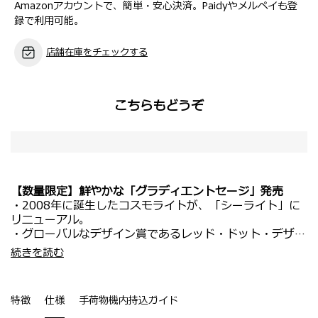
Amazonアカウントで、簡単・安心決済。Paidyやメルペイも登
録で利用可能。
店舗在庫をチェックする
こちらもどうぞ
【数量限定】鮮やかな「グラディエントセージ」発売
・2008年に誕生したコスモライトが、「シーライト」に
リニューアル。
・グローバルなデザイン賞であるレッド・ドット・デザイ
ン賞のベストオブベストを受賞したシルエットはそのまま
・機内持ち込み対応サイズ。
続きを読む
継承。
・新幹線や電車などでの移動に便利で、国内旅行や短期の
・スムーズに回転するダブルホイールとダブルチューブ伸
出張におすすめ。
縮ハンドルにデザインが変更され、進化して生まれ変わり
・軽量のため持ち運びも楽々です。
特徴
仕様
手荷物機内持込ガイド
ました。
・荷物が増えた際に容量を拡張できるエキスパンダブル機