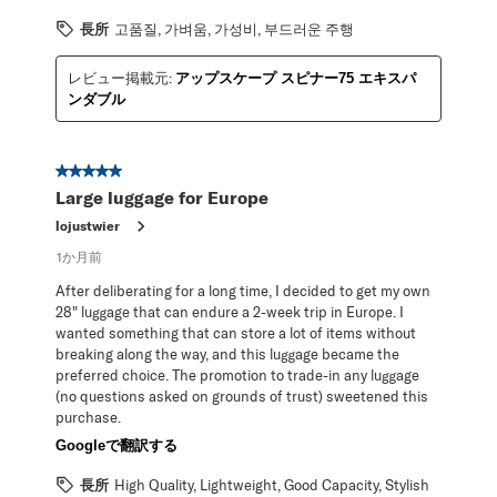
長所
고품질, 가벼움, 가성비, 부드러운 주행
レビュー掲載元:
アップスケープ スピナー75 エキスパ
ンダブル
星5／5個です。
Large luggage for Europe
lojustwier
1か月前
After deliberating for a long time, I decided to get my own
28" luggage that can endure a 2-week trip in Europe. I
wanted something that can store a lot of items without
breaking along the way, and this luggage became the
preferred choice. The promotion to trade-in any luggage
(no questions asked on grounds of trust) sweetened this
purchase.
Googleで翻訳する
長所
High Quality, Lightweight, Good Capacity, Stylish