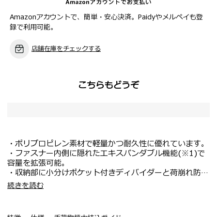
Amazonアカウントで、簡単・安心決済。Paidyやメルペイも登
録で利用可能。
店舗在庫をチェックする
こちらもどうぞ
・ポリプロピレン素材で軽量かつ耐久性に優れています。
・ファスナー内側に隠れたエキスパンダブル機能(※1)で
容量を拡張可能。
・収納部に小分けポケット付きディバイダーと荷崩れ防止
クロスストラップを装備。
・機内持ち込み対応サイズ。
続きを読む
・内装裏地は取り外して洗える(※2)便利な仕様。
・新幹線・電車等で移動する国内旅行や短期の出張におす
・スムーズな回転かつ衝撃を吸収するサスペンションホイ
すめ。
ール。
・サイドにUSBポートを装備しており、移動中に充電が可