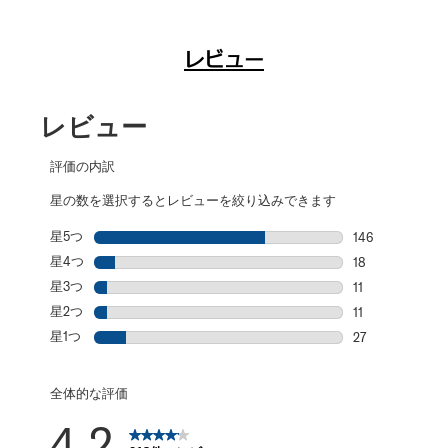
レビュー
レビュー
評価の内訳
星の数を選択するとレビューを絞り込みできます
星5つ
星
146
星5個の146件
星4つ
星
18
星4個の18件の
星3つ
星
11
星3個の11件の
星2つ
星
11
星2個の11件の
星1つ
星
27
星1個の27件の
全体的な評価
4.2