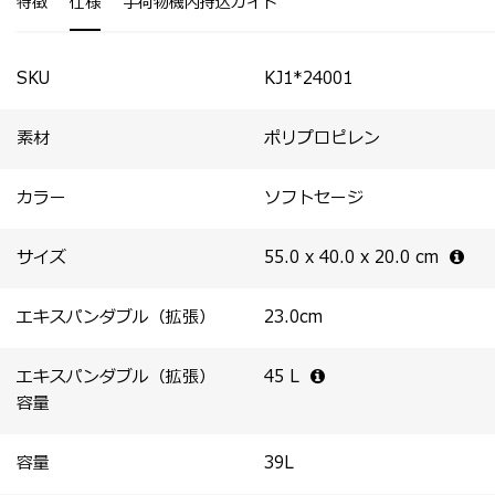
特徴
仕様
手荷物機内持込ガイド
※1 エキスパンダブル機能は、扇状に正面向かって右側の
能。
みが拡張する仕様です。
※2 洗濯の際は冷水・単独で手洗いしてください 。洗剤
をご使用になる場合は、中性洗剤をお使いください。乾燥
SKU
KJ1*24001
機、アイロン不可。
素材
ポリプロピレン
カラー
ソフトセージ
サイズ
55.0 x 40.0 x 20.0
cm
エキスパンダブル（拡張）
23.0
cm
エキスパンダブル（拡張）
45
L
容量
容量
39
L