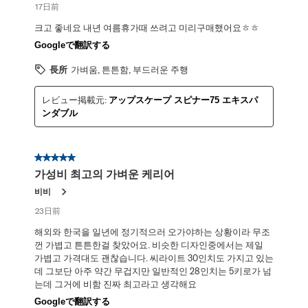
17日前
크고 좋네요 내년 여름휴가때 쓰려고 미리구매했어요ㅎㅎ
Googleで翻訳する
長所
가벼움, 튼튼함, 부드러운 주행
レビュー掲載元:
アップスケープ スピナー75 エキスパ
ンダブル
星5／5個です。
가성비 최고의 가벼운 케리어
비비
23日前
해외와 한국을 일년에 정기적으러 오가야하는 상황이라 무조
껀 가볍고 튼튼한걸 찾았어요. 비슷한 디자인중에서는 제일
가볍고 가격대도 괜찮습니다. 씨라이트 30인치도 가지고 있는
데 그보단 아주 약간 무겁지만 일반적인 28인치는 5키로가 넘
는데 그거에 비함 진짜 최고라고 생각해요
Googleで翻訳する