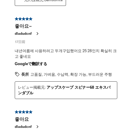
星5／5個です。
좋아요~
dladudcnf
17日前
내년여름에 사용하려고 두개구입했어요 25 28인치 확실히 크
고 좋네요
Googleで翻訳する
長所
고품질, 가벼움, 수납력, 확장 가능, 부드러운 주행
レビュー掲載元:
アップスケープ スピナー68 エキスパ
ンダブル
星5／5個です。
좋아요
dladudcnf