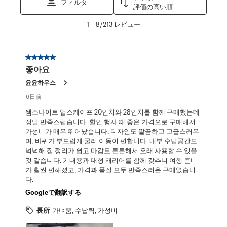
フィルタ
評価の高い順
1
1
–
8/213
レビュー
か
ら
8/213
星5／5個です。
レ
좋아요
ビ
ュ
윤윤하우스
ー。
6日前
쌤소나이트 업스케이프 20인치와 28인치를 함께 구매했는데
정말 만족스럽습니다. 할인 행사 때 좋은 가격으로 구매해서
가성비가 매우 뛰어났습니다. 디자인도 깔끔하고 고급스러우
며, 바퀴가 부드럽게 굴러 이동이 편합니다. 내부 수납공간도
넉넉해 짐 정리가 쉽고 마감도 튼튼해서 오래 사용할 수 있을
것 같습니다. 기내용과 대형 캐리어를 함께 갖추니 여행 준비
가 훨씬 편해졌고, 가격과 품질 모두 만족스러운 구매였습니
다.
Googleで翻訳する
長所
가벼움, 수납력, 가성비