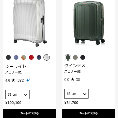
クインテス
シーライト
スピナー68
スピナー81
0.0
(0)
4.6
(393)
68 cm
81 cm
¥100,100
¥84,700
カートに入れる
カートに入れる