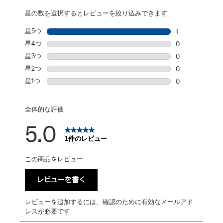
星の数を選択するとレビューを絞り込みできます
星5つ
星
1
星5個の1件のレ
星4つ
星
0
星4個の0件の
星3つ
星
0
星3個の0件の
星2つ
星
0
星2個の0件の
星1つ
星
0
星1個の0件の
全体的な評価
5.0
1件のレビュー
この商品をレビュー
レビューを書く
レビューを追加するには、確認のために有効なメールアド
レスが必要です