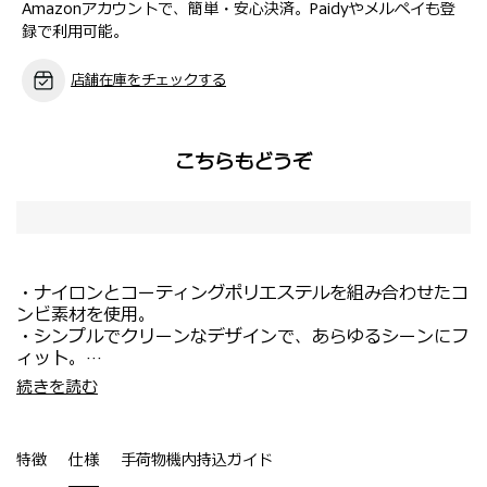
Amazonアカウントで、簡単・安心決済。Paidyやメルペイも登
録で利用可能。
店舗在庫をチェックする
こちらもどうぞ
・ナイロンとコーティングポリエステルを組み合わせたコ
ンビ素材を使用。
・シンプルでクリーンなデザインで、あらゆるシーンにフ
ィット。
・同系色の異素材使いにより、デザインに奥行きを演出。
・背面の専用収納部には、15.6インチPCを収納可能。
続きを読む
・内装には抗菌加工を施した再生素材を採用。
・サイドハンドル付きで、簡易的にブリーフケースのよう
・多彩なポケットで、機能的な仕分け収納が可能。
な持ち方も可能。
・多彩なポケット構成で、荷物をすっきりと整理。
特徴
仕様
手荷物機内持込ガイド
・控えめなメタル製ブランドロゴが、落ち着いた印象を演