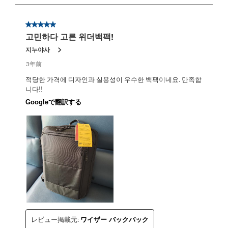
ら
1/1
星5／5個です。
レ
고민하다 고른 위더백팩!
ビ
ュ
지누야사
ー。
3年前
적당한 가격에 디자인과 실용성이 우수한 백팩이네요. 만족합
니다!!
Googleで翻訳する
レビュー掲載元:
ワイザー バックパック