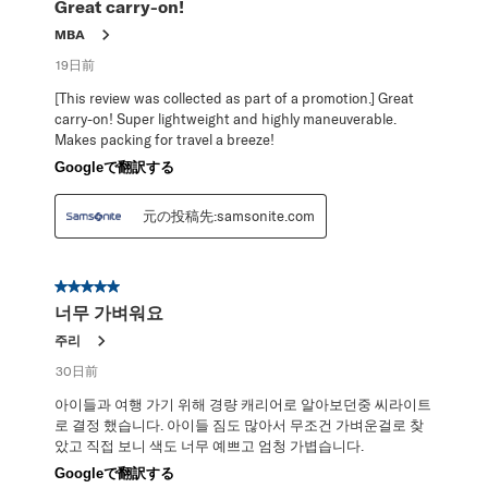
Great carry-on!
ビ
ュ
MBA
ー。
19日前
[This review was collected as part of a promotion.] Great
carry-on! Super lightweight and highly maneuverable.
Makes packing for travel a breeze!
Googleで翻訳する
元の投稿先:samsonite.com
星5／5個です。
너무 가벼워요
주리
30日前
아이들과 여행 가기 위해 경량 캐리어로 알아보던중 씨라이트
로 결정 했습니다. 아이들 짐도 많아서 무조건 가벼운걸로 찾
았고 직접 보니 색도 너무 예쁘고 엄청 가볍습니다.
Googleで翻訳する