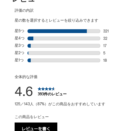
評価の内訳
星の数を選択するとレビューを絞り込みできます
星5つ
星
321
星5個の321件
星4つ
星
32
星4個の32件の
星3つ
星
17
星3個の17件の
星2つ
星
5
星2個の5件の
星1つ
星
18
星1個の18件の
全体的な評価
4.6
393件のレビュー
125／143人（87%）がこの商品をおすすめしています
この商品をレビュー
レビューを書く