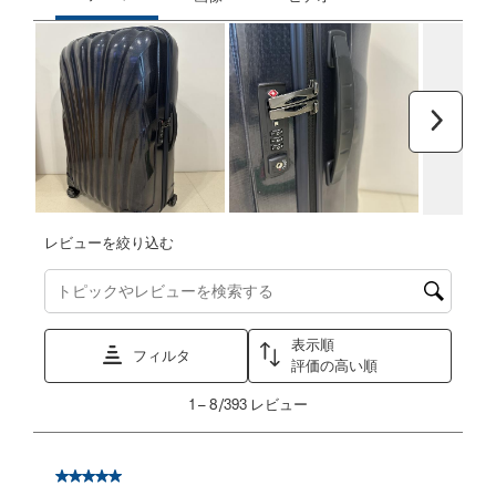
次へ
レビューを絞り込む
トピックやレビュー検索地域を検索する
表示順
フィルタ
評価の高い順
1
1
–
8/393
レビュー
か
ら
8/393
星5／5個です。
レ