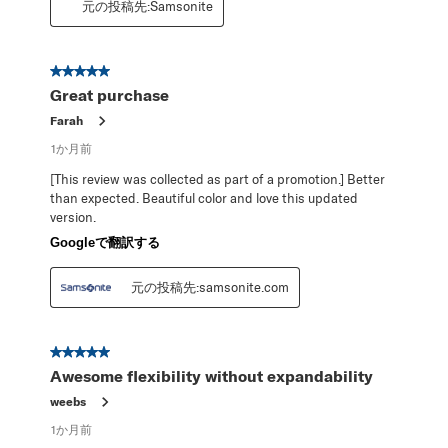
元の投稿先:Samsonite
星5／5個です。
Great purchase
Farah
1か月前
[This review was collected as part of a promotion.] Better
than expected. Beautiful color and love this updated
version.
Googleで翻訳する
元の投稿先:samsonite.com
星5／5個です。
Awesome flexibility without expandability
weebs
1か月前