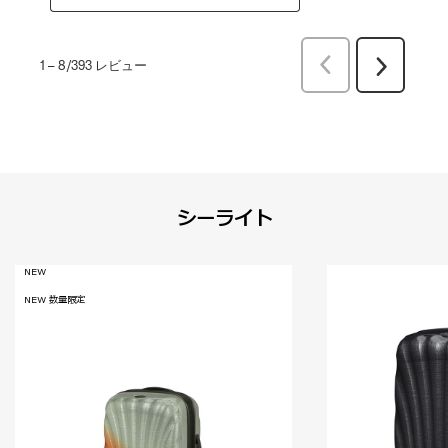
前
1
–
8/393
レビュー
次
へ
へ
レ
レ
ビ
ビ
ュ
ュ
ー
ー
シーライト
NEW
NEW 数量限定