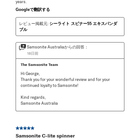
years.
Googleで翻訳する
レビュー掲載元:
シーライト スピナー55 エキスパンダ
ブル
Samsonite Australiaからの回答：
18日前
The Samsonite Team
Hi George,

Thank you for your wonderful review and for your 
continued loyalty to Samsonite!

Kind regards,

Samsonite Australia
星5／5個です。
Samsonite C-lite spinner