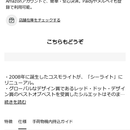
Amazonアカウントで、簡単・安心決済。Paidyやメルペイも登
録で利用可能。
店舗在庫をチェックする
こちらもどうぞ
・2008年に誕生したコスモライトが、「シーライト」に
リニューアル。
・グローバルなデザイン賞であるレッド・ドット・デザイ
ン賞のベストオブベストを受賞したシルエットはそのまま
継承。
・海外旅行や留学、長期の出張にもおすすめ。
続きを読む
・スムーズに回転するダブルホイールとダブルチューブ伸
・約3.1kgと軽量のため持ち運びも楽々です。
縮ハンドルにデザインが変更され、進化して生まれ変わり
※こちらのサイズにはUSBポート、エキスパンダブル(拡
ました。
張)機能はございません。
特徴
仕様
手荷物機内持込ガイド
・本体には衝撃耐性と軽量性を兼ね備えた革新的素材
Curv®（カーヴ）を採用。