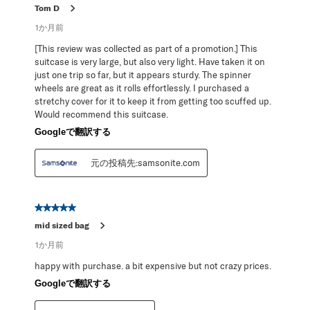
Tom D
1か月前
[This review was collected as part of a promotion.] This
suitcase is very large, but also very light. Have taken it on
just one trip so far, but it appears sturdy. The spinner
wheels are great as it rolls effortlessly. I purchased a
stretchy cover for it to keep it from getting too scuffed up.
Would recommend this suitcase.
Googleで翻訳する
元の投稿先:samsonite.com
星5／5個です。
mid sized bag
1か月前
happy with purchase. a bit expensive but not crazy prices.
Googleで翻訳する