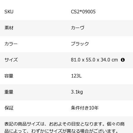
・内装ライニングにはPETボトルを100％原料とする再生
素材Recyclex™（リサイクレックス）を採用。
SKU
CS2*09005
素材
カーヴ
カラー
ブラック
サイズ
81.0 x 55.0 x 34.0
cm
容量
123
L
重量
3.1
kg
保証
条件付き10年
表記の商品サイズは、おおよその目安となります。個々の商
品によって、わずかにサイズが異なる場合がございます。