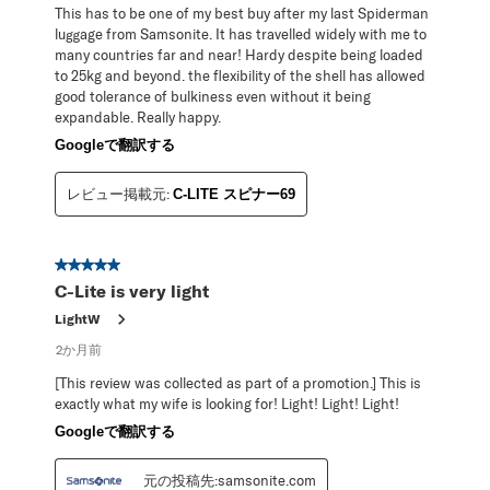
This has to be one of my best buy after my last Spiderman
luggage from Samsonite. It has travelled widely with me to
many countries far and near! Hardy despite being loaded
to 25kg and beyond. the flexibility of the shell has allowed
good tolerance of bulkiness even without it being
expandable. Really happy.
Googleで翻訳する
レビュー掲載元:
C-LITE スピナー69
星5／5個です。
C-Lite is very light
LightW
2か月前
[This review was collected as part of a promotion.] This is
exactly what my wife is looking for! Light! Light! Light!
Googleで翻訳する
元の投稿先:samsonite.com