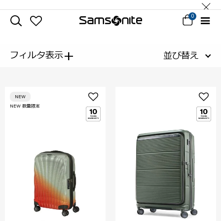
0
+
フィルタ表示
並び替え
NEW
NEW 数量限定