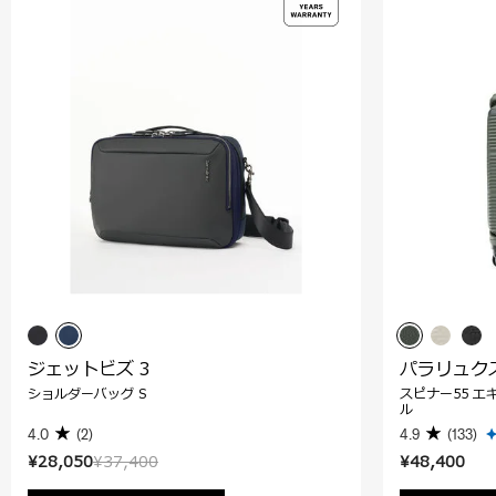
ジェットビズ 3
パラリュク
ショルダーバッグ S
スピナー55 エ
ル
4.0
(2)
4.9
(133)
¥28,050
¥37,400
¥48,400