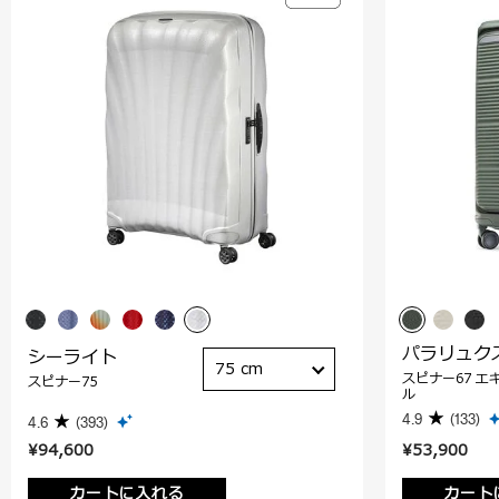
パラリュク
シーライト
75 cm
スピナー67 エ
スピナー75
ル
4.9
(133)
4.6
(393)
¥94,600
¥53,900
カートに入れる
カート