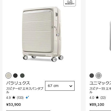
パラリュクス
ユニマック
67 cm
スピナー67 エキスパンダブ
スピナー55 エ
ル
ル
4.9
(133)
4.0
(22)
¥53,900
¥89,100