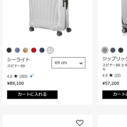
ジップリッ
シーライト
69 cm
スピナー68 エ
スピナー69
ル
4.9
(22)
4.6
(393)
¥89,100
¥57,200
カートに入れる
カート