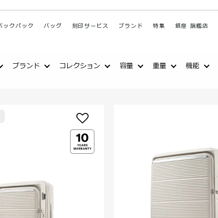
バックパック
バッグ
刻印サービス
ブランド
特集
銀座 旗艦店
ブランド
コレクション
容量
重量
機能