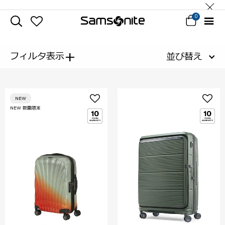
0
+
フィルタ表示
並び替え
NEW
NEW 数量限定