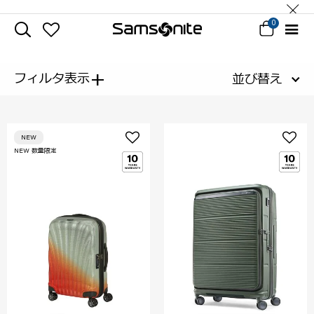
0
+
フィルタ表示
並び替え
NEW
NEW 数量限定