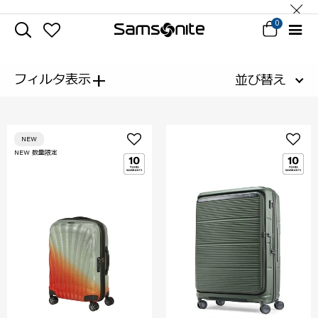
0
+
フィルタ表示
並び替え
NEW
NEW 数量限定