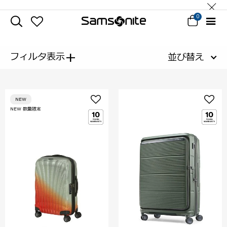
0
+
フィルタ表示
並び替え
NEW
NEW 数量限定