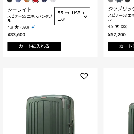
ジップリッ
シーライト
55 cm USB +
スピナー68 エ
スピナー55 エキスパンダブ
EXP
ル
ル
4.9
(22)
4.6
(393)
¥83,600
¥57,200
カートに入れる
カート