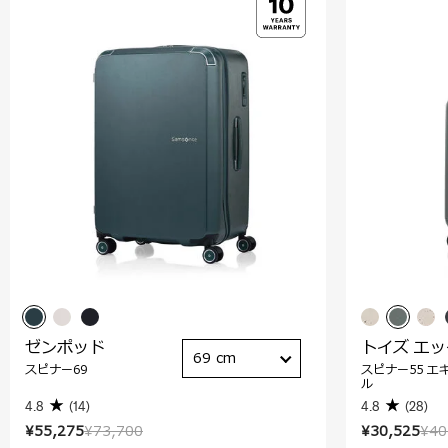
ゼンポッド
トイズ エ
69 cm
スピナー69
スピナー55 エ
ル
4.8
(14)
4.8
(28)
¥55,275
¥73,700
¥30,525
¥40