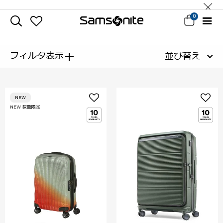
0
+
フィルタ表示
並び替え
NEW
NEW 数量限定