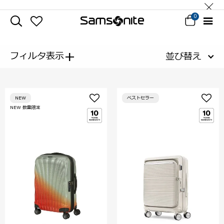
0
+
フィルタ表示
並び替え
NEW
ベストセラー
NEW 数量限定