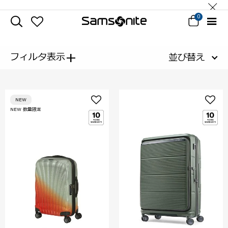
0
+
フィルタ表示
並び替え
NEW
NEW 数量限定