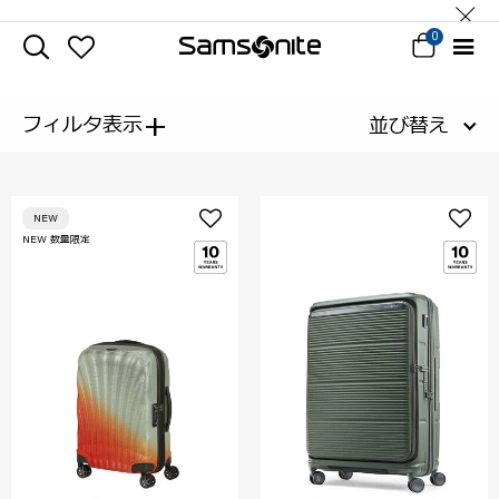
0
+
フィルタ表示
並び替え
NEW
NEW 数量限定