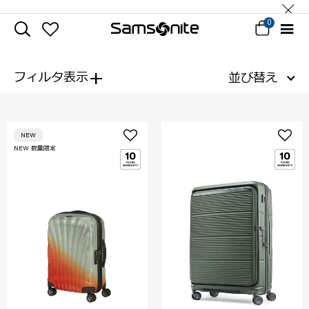
0
+
フィルタ表示
並び替え
NEW
NEW 数量限定