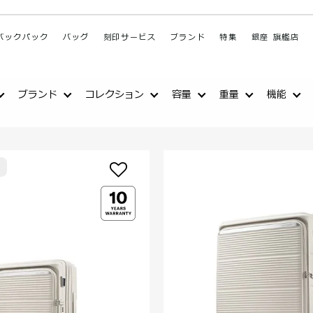
バックパック
バッグ
刻印サービス
ブランド
特集
銀座 旗艦店
ブランド
コレクション
容量
重量
機能