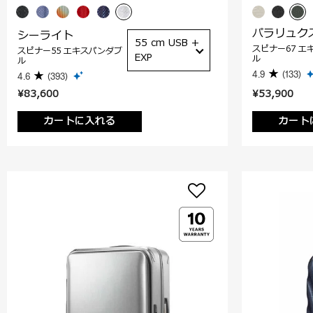
パラリュク
シーライト
55 cm USB +
スピナー67 エ
スピナー55 エキスパンダブ
EXP
ル
ル
4.9
(133)
4.6
(393)
¥83,600
¥53,900
カートに入れる
カート