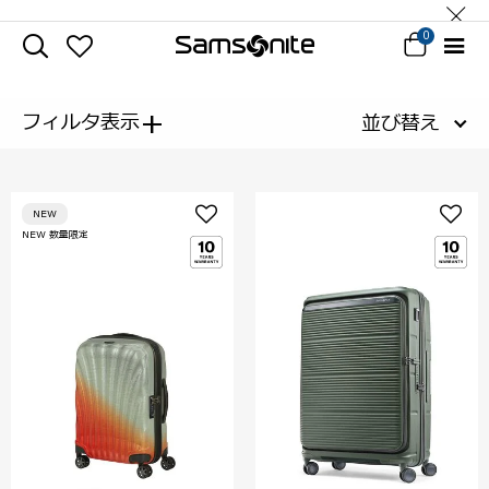
0
+
フィルタ表示
並び替え
NEW
NEW 数量限定