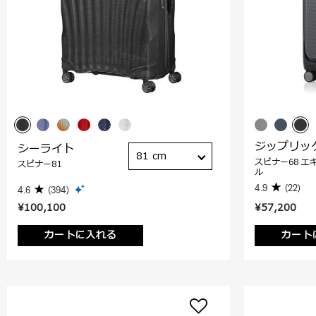
ジップリッ
シーライト
81 cm
スピナー68 エ
スピナー81
ル
4.9
(22)
4.6
(394)
¥100,100
¥57,200
カートに入れる
カート