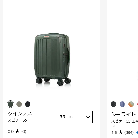
クインテス
シーライト
55 cm
スピナー55
スピナー55 エ
ル
0.0
(0)
4.6
(394)