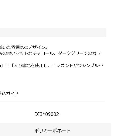
着いた雰囲気のデザイン。
染みの良いマットなチャコール、ダークグリーンのカラ
h」ロゴ入り裏地を使用し、エレガントかつシンプル。
ケースが付属（SPINNER 69、76）。
短期の海外旅行にもおすすめ。
ンと優れた機能性を兼ね備えている。
搭載で容量を拡張可能。
持込ガイド
DI3*09002
ポリカーボネート