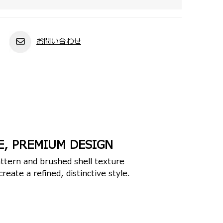
お問い合わせ
E, PREMIUM DESIGN
attern and brushed shell texture
reate a refined, distinctive style.