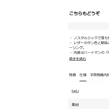
こちらもどうぞ
・ ノスタルジックで落ち
・ レザーのタン色と馴
ーリング。
・ 内装はハートマンの「
・ 取り外し式のガーメント
・国内旅行はもちろん、
続きを読む
・ タイムレスなデザイ
・エキスパンダブル機能
特徴
仕様
手荷物機内
SKU
素材