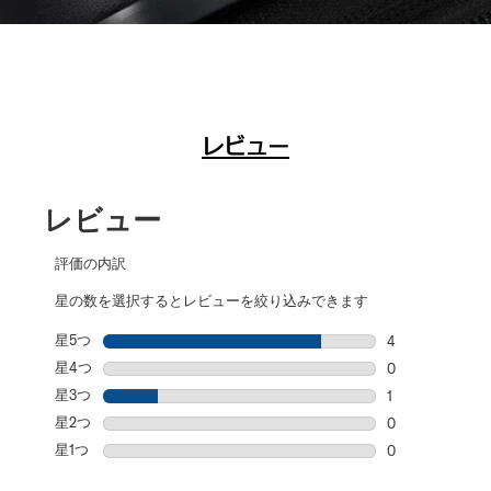
レビュー
レビュー
評価の内訳
星の数を選択するとレビューを絞り込みできます
星5つ
星
4
星5個の4件の
星4つ
星
0
星4個の0件の
星3つ
星
1
星3個の1件のレ
星2つ
星
0
星2個の0件の
星1つ
星
0
星1個の0件の