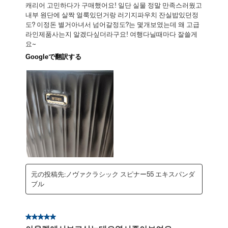
캐리어 고민하다가 구매했어요! 일단 실물 정말 만족스러웠고
내부 원단에 살짝 얼룩있던거랑 러기지파우치 잔실밥있던정
도? 이정돈 별거아녀서 넘어갈정도?는 몇개보였는데 왜 고급
라인제품사는지 알겠다싶더라구요! 여행다닐때마다 잘쓸게
요~
Googleで翻訳する
元の投稿先:ノヴァクラシック スピナー55 エキスパンダ
ブル
星5／5個です。