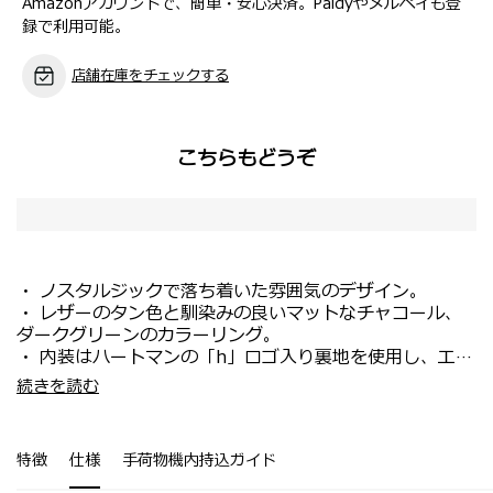
Amazonアカウントで、簡単・安心決済。Paidyやメルペイも登
録で利用可能。
店舗在庫をチェックする
こちらもどうぞ
・ ノスタルジックで落ち着いた雰囲気のデザイン。
・ レザーのタン色と馴染みの良いマットなチャコール、
ダークグリーンのカラーリング。
・ 内装はハートマンの「h」ロゴ入り裏地を使用し、エレ
ガントかつシンプル。
・機内持ち込み対応サイズ。
続きを読む
・ 取り外し式のガーメントケースが付属（SPINNER
・新幹線・電車等で移動する国内旅行や短期の出張におす
69、76）。
すめ。
・ タイムレスなデザインと優れた機能性を兼ね備えてい
特徴
仕様
手荷物機内持込ガイド
る。