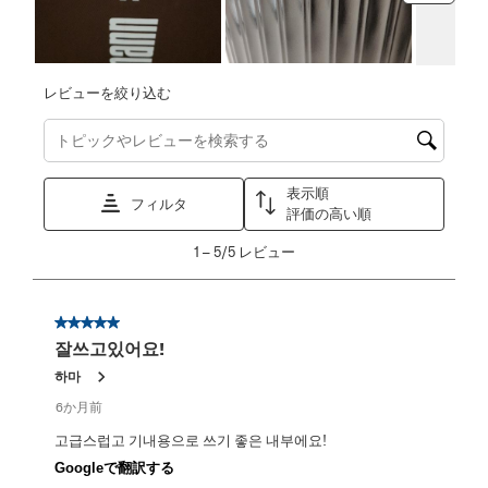
レビューを絞り込む
トピックやレビュー検索地域を検索する
表示順
フィルタ
評価の高い順
1
1
–
5/5
レビュー
か
ら
5/5
星5／5個です。
レ
잘쓰고있어요!
ビ
ュ
하마
ー。
6か月前
고급스럽고 기내용으로 쓰기 좋은 내부에요!
Googleで翻訳する