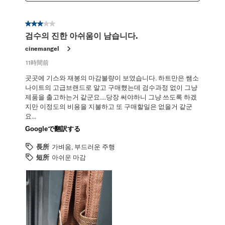
星3／5個です。
검수의 진한 아쉬움이 남습니다.
cinemangel
11時間前
곳곳에 기스와 재봉의 마감불량이 보였습니다. 하트만은 쌤소
나이트의 고급브랜드로 알고 구매했는데 검수과정 없이 그냥
제품을 출고하는거 같군요....당장 써야하니 그냥 쓰도록 하겠
지만 이정도의 비용을 지불하고 또 구매할일은 없을거 같군
요...
Googleで翻訳する
長所
가벼움, 부드러운 주행
短所
아쉬운 마감