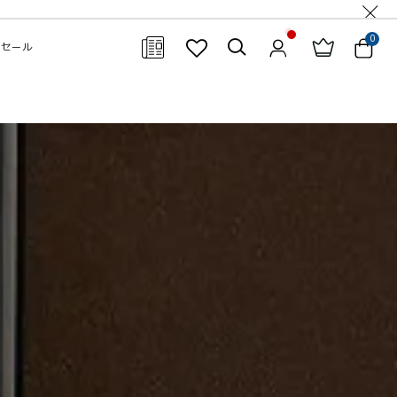
0
セール
閉じる