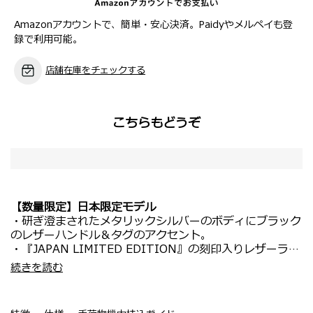
Amazonアカウントで、簡単・安心決済。Paidyやメルペイも登
録で利用可能。
店舗在庫をチェックする
こちらもどうぞ
【数量限定】日本限定モデル
・研ぎ澄まされたメタリックシルバーのボディにブラック
のレザーハンドル＆タグのアクセント。
・『JAPAN LIMITED EDITION』の刻印入りレザーラゲ
ッジタグが付属。
・海外旅行や長期の出張にもおすすめ。
続きを読む
・ 3点のトラベルポーチとラゲッジカバーが付属。
・エキスパンダブル(拡張)機能を搭載しており、旅先で荷
物が増えても収納容量をアップ可能。
・ Aero-Trac™ II サスペンションホイールがノイズや振