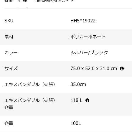
特徴
仕様
手荷物機内持込ガイド
動を低減し、快適な操作性を実現。
・ ライニングには再生素材を使用し、取り外し可能なフ
ック付きディバイダーを装備。
・ フロントには荷物が掛けられるハンギングフック(※)
SKU
HH5*19022
が付属。
※ハンギングフックはスーツケースの中に荷物が入った状
素材
ポリカーボネート
態で、耐荷重量最大約5kgです。
カラー
シルバー/ブラック
サイズ
75.0 x 52.0 x 31.0
cm
エキスパンダブル（拡張）
35.0
cm
エキスパンダブル（拡張）
118
L
容量
容量
100
L