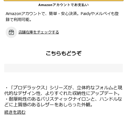
Amazonアカウントで、簡単・安心決済。Paidyやメルペイも登
録で利用可能。
店舗在庫をチェックする
こちらもどうぞ
・「プロデラックス」シリーズが、立体的なフォルムと現
代的なデザイン性、よりすぐれた収納性にアップデート。
・耐摩耗性のあるバリスティックナイロンと、ハンドルな
どに上質感のあるレザーをあしらった外観。
・機内持ち込み対応サイズ。
続きを読む
・新幹線・電車等で移動する国内旅行や短期の出張におす
すめ。