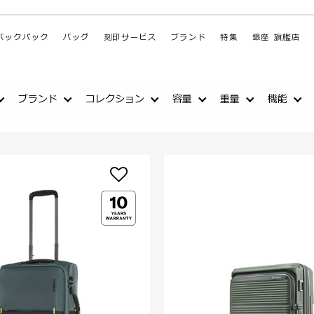
バックパック
バッグ
刻印サービス
ブランド
特集
銀座 旗艦店
ブランド
コレクション
容量
重量
機能