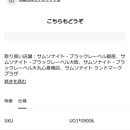
こちらもどうぞ
取り扱い店舗：サムソナイト・ブラックレーベル銀座、サ
ムソナイト・ブラックレーベル大阪、サムソナイト・ブラ
ックレーベル大丸心斎橋店、サムソナイト ランドマーク
プラザ
・上質な素材づかいが魅力の「マイルス」コレクション。
・アメニティを持ち運べるバニティ型バッグ。開いた状態
続きを読む
・アクセサリー、時計やアイウェア等を美しく収納できる
で自立します。
レザーケースを展開。
・撥水加工を施したレザーでパウダールームでも安心。
・旅先でもスマートに持ち運べる設計で、自分へのご褒美
・ファスナーやロゴはメタルブラックで統一。
特徴
仕様
やギフトにもおすすめ。
・トラベル用サイズのアメニティを立てて収納できる高さ
・上質感と機能性を兼ね備え、インテリアとしても楽しめ
があります。
るデザイン。
・ハンドル上部にブランドエンボスロゴつき。
・牛革を使用し、撥水加工や人工スウェードの内装*な
SKU
UO1*09006
ど、素材にもこだわり。*トイレタリーバッグを除く