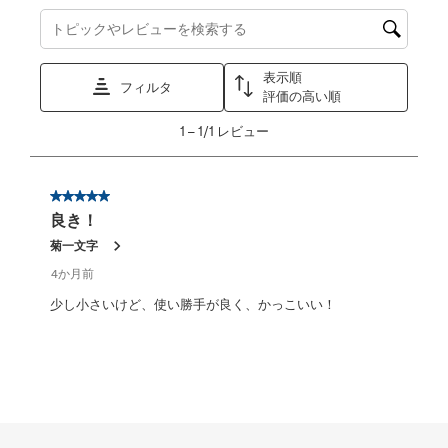
トピックやレビュー検索地域を検索する
表示順
フィルタ
評価の高い順
1
1
–
1/1
レビュー
か
ら
1/1
星5／5個です。
レ
良き！
ビ
ュ
菊一文字
ー。
4か月前
少し小さいけど、使い勝手が良く、かっこいい！