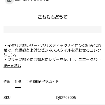
こちらもどうぞ
・イタリア製レザーとバリスティックナイロンの組み合わ
せで、高級感と上質なビジネススタイルを漂わせるコレク
ション。
・フラップ部分には贅沢にレザーを使用し、ユニークなロ
ゴを組み合わせています。
・小物を整理して収納可能なポケットを多数装備。
続きを読む
・本体には高品質な2520デニールのバリスティックナイ
・外装にもポケットがあり移動中でも物の出し入れがスマ
ロンを使用し、撥水加工も施されて機能性を追求。
ートに行えます。
・サイドのレザータグには3文字までの刻印が可能。
・背面にはスーツケースにセットアップ可能なスマートス
特徴
仕様
手荷物機内持込ガイド
リーブが付属。
SKU
QS2*09005