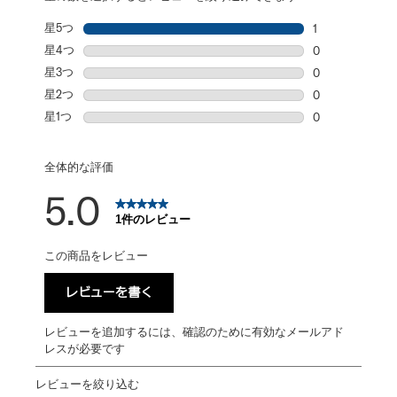
星5つ
星
1
星5個の1件のレ
星4つ
星
0
星4個の0件の
星3つ
星
0
星3個の0件の
星2つ
星
0
星2個の0件の
星1つ
星
0
星1個の0件の
全体的な評価
5.0
1件のレビュー
この商品をレビュー
レビューを書く
レビューを追加するには、確認のために有効なメールアド
レスが必要です
レビューを絞り込む