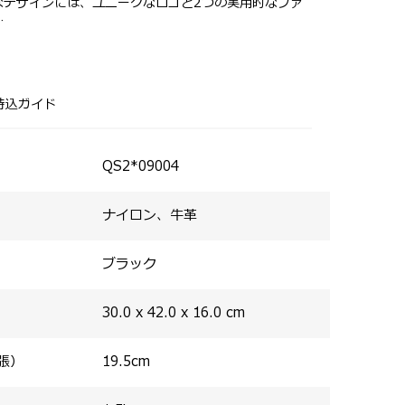
なデザインには、ユニークなロゴと2つの実用的なファ
0デニールのバリスティックナイロンを使用し、撥水加
張）機能搭載で、1泊程度の出張にも対応。
求。
対応のPC収納部を備えています。
トやPC・タブレット専用ポケットが全型に備わり、使い
のあるフロントポケットには、ペン等のビジネスツールを
属。
持込ガイド
の伸縮ハンドルにセットアップ可能なスマートスリーブ
ラップ付き。
は3文字までの刻印が可能。
QS2*09004
ナイロン、牛革
ブラック
30.0 x 42.0 x 16.0
cm
張）
19.5
cm