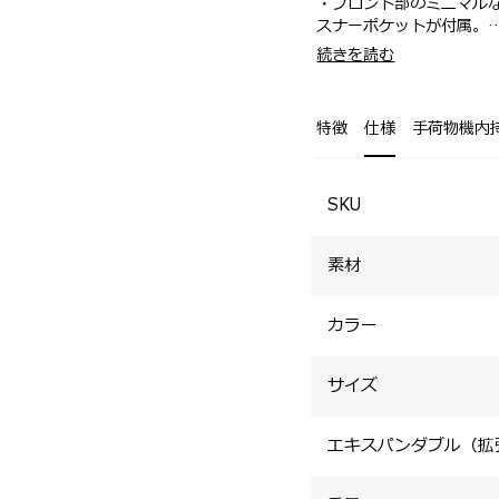
・フロント部のミニマル
スナーポケットが付属。
・本体には高品質な252
・エキスパンダブル（拡
続きを読む
工も施されて機能性を追
・背面には15.6インチ
・オーガナイザーポケッ
・A4サイズが入る深さ
勝手に配慮。
整理できるポケットが付
特徴
仕様
手荷物機内
・背面にはスーツケース
・着脱式ショルダースト
を装備。
・サイドのレザータグに
SKU
素材
カラー
サイズ
エキスパンダブル（拡