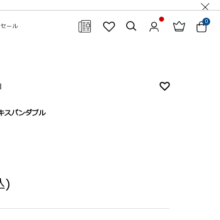
0
セール
閉じる
l
キスパンダブル
込)