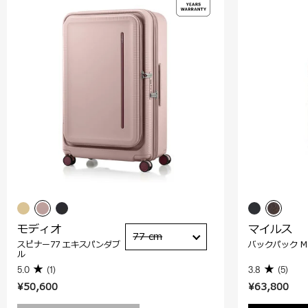
モディオ
マイルス
77 cm
スピナー77 エキスパンダブ
バックパック M
ル
5.0
(1)
3.8
(5)
¥50,600
¥63,800