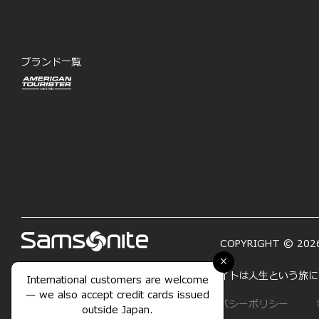
ブランド一覧
COPYRIGHT © 2026
×
「LIFE'S A JOURNEY―人生は旅」サムソナイトは人生と
International customers are welcome
— we also accept credit cards issued
サイトマップ
利用規約
プライバシーポリシー
outside Japan.