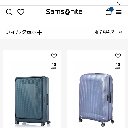
0
+
フィルタ表示
並び替え