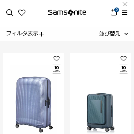
0
+
フィルタ表示
並び替え