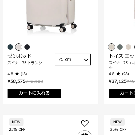
ゼンポッド
トイズ エ
75 cm
スピナー75 トランク
スピナー75 エ
ル
4.8
(13)
4.8
(28)
¥58,575
¥78,100
¥37,125
¥49
カートに入れる
カート
NEW
NEW
25% OFF
25% OFF