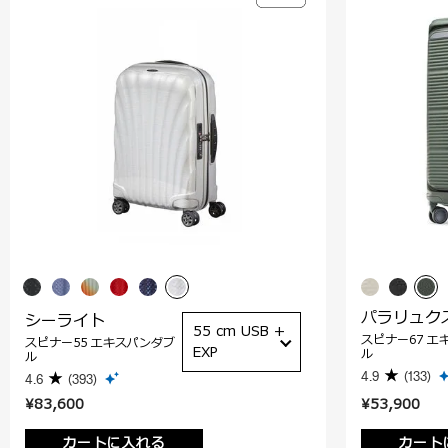
パラリュク
シーライト
55 cm USB +
スピナー67 エ
スピナー55 エキスパンダブ
EXP
ル
ル
4.9
(133)
4.6
(393)
¥83,600
¥53,900
カートに入れる
カート