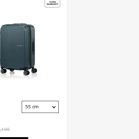
55 cm
,100