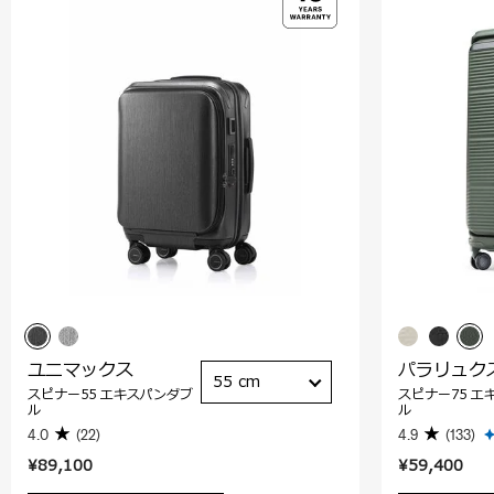
ユニマックス
パラリュク
55 cm
スピナー55 エキスパンダブ
スピナー75 エ
ル
ル
4.0
(22)
4.9
(133)
¥89,100
¥59,400