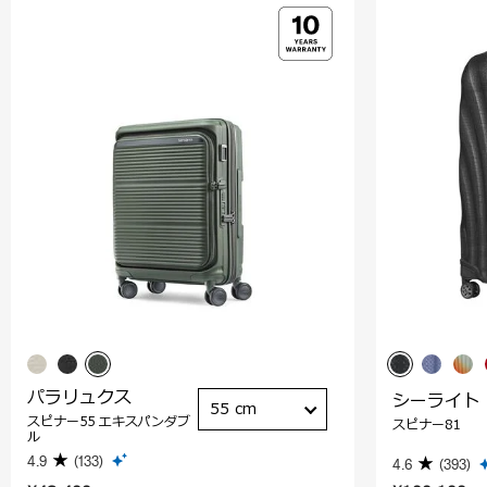
パラリュクス
シーライト
55 cm
スピナー55 エキスパンダブ
スピナー81
ル
4.9
(133)
4.6
(393)