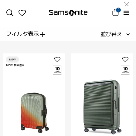
0
+
フィルタ表示
並び替え
NEW
NEW 数量限定