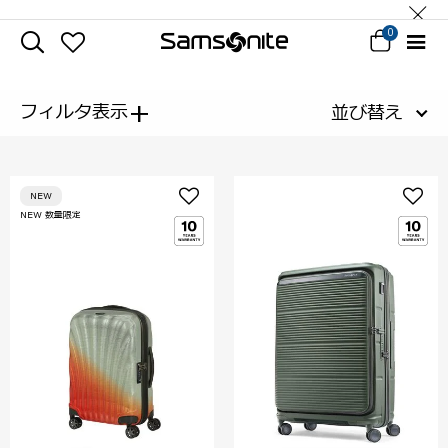
0
+
フィルタ表示
並び替え
NEW
NEW 数量限定