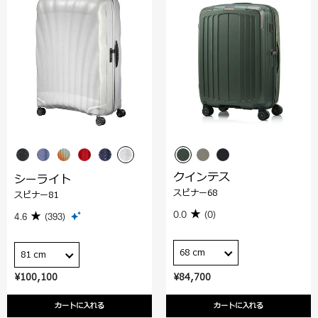
クインテス
シーライト
スピナー68
スピナー81
0.0
(0)
4.6
(393)
68 cm
81 cm
¥100,100
¥84,700
カートに入れる
カートに入れる