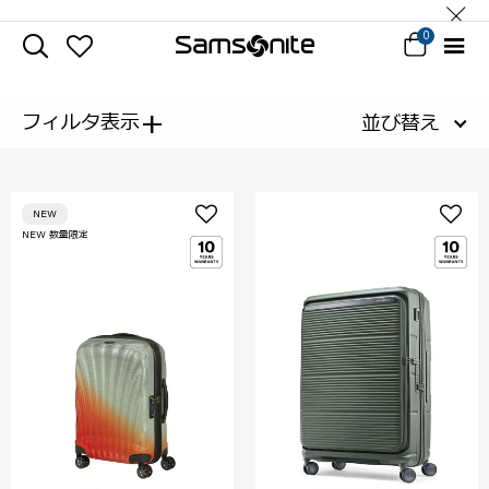
0
+
フィルタ表示
並び替え
NEW
NEW 数量限定