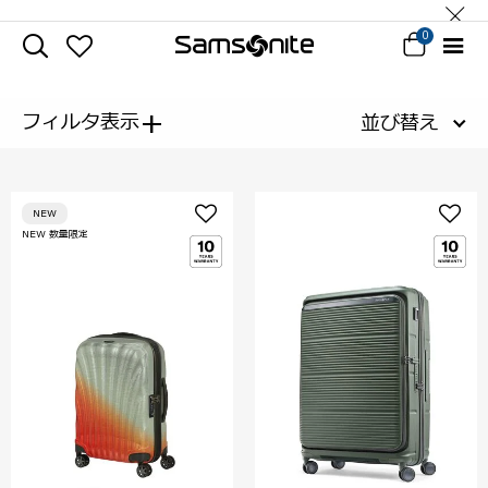
0
+
フィルタ表示
並び替え
NEW
NEW 数量限定