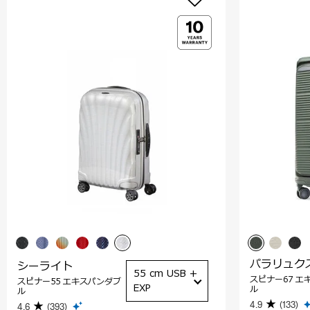
パラリュク
シーライト
55 cm USB +
スピナー67 エ
スピナー55 エキスパンダブ
EXP
ル
ル
4.9
(133)
4.6
(393)