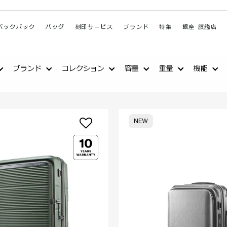
バックパック
バッグ
刻印サービス
ブランド
特集
銀座 旗艦店
ブランド
コレクション
容量
重量
機能
NEW