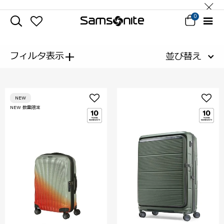
0
+
フィルタ表示
並び替え
NEW
NEW 数量限定