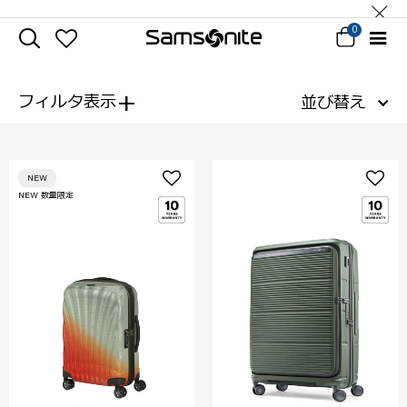
0
+
フィルタ表示
並び替え
NEW
NEW 数量限定