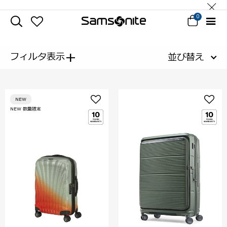
0
+
フィルタ表示
並び替え
NEW
NEW 数量限定